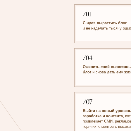
Оживить свой выжженный
блог
и снова дать ему жизнь.
Выйти на новый уровень
заработка и контента,
который
привлекает СМИ, рекламодателей,
горячих клиентов с высоким чеком.
Чтобы вас
признали как
эксперта/блогера
и воспринимали всерьез.