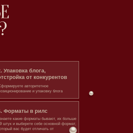
рматы бывают, их больше
е себе основной формат,
 отличать от
 приносящие
втомате
юбого вашего рилс,
ачного сделать
который приносит
нтов, наращивает
ведет людей в
и продажи
родукт, который вам
ть сейчас, поймете, как
к делать офферы