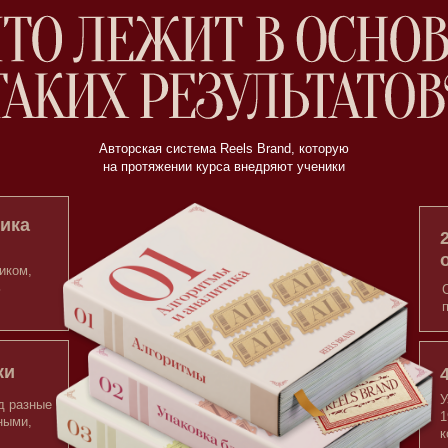
Узнаете какие фо
19 штук и выберет
который вас будет
конкурентов
6. Воронки,
деньги на а
Поймете, как из л
даже самого неуд
"рабочий" ролик, 
подписчиков, клие
вам тг канал или 
воронки/базы
8. Продукт 
Выберете онлайн-п
проще всего созда
его упаковать, ка