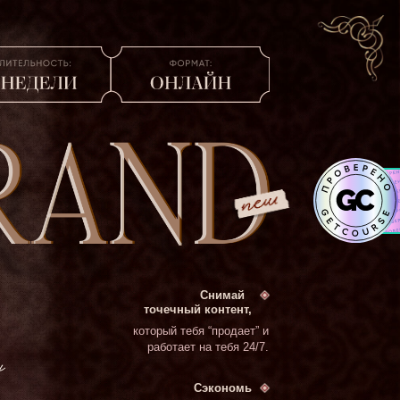
Снимай
точечный контент,
который тебя “продает” и
работает на тебя 24/7.
Сэкономь
миллионы на
платной рекламе.