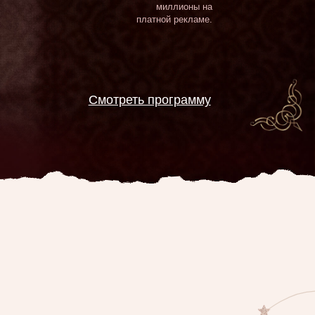
Смотреть программу
давать
 без