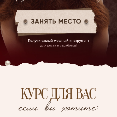
Получи самый мощный инструмент
для роста и заработка!
Поднять свои охваты
в блоге
Мягко и аккуратно про
в десятки и сотни раз.
свои услуги
и продукты,