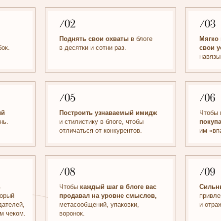
навязывания и агрессии.
Построить узнаваемый имидж
Чтобы
клиенты сами х
и стилистику в блоге, чтобы
покупать,
а не вы
отличаться от конкурентов.
им «впаривали».
Чтобы
каждый шаг в блоге вас
Сильный образ,
которы
продавал на уровне смыслов,
привлекать клиентов чер
метасообщений, упаковки,
и отражать ваш тип личн
воронок.
Не зависеть от постинга
Фундаментально подойти
сторис,
которые исчезают
с блогом и Reels.
Внедр
через 24 часа.
готовую систему.