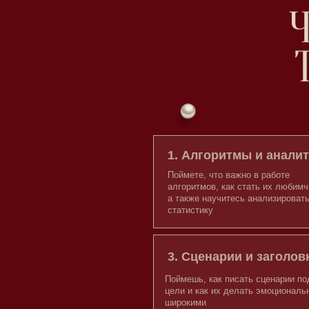
Поймешь, как писать сценарии под разные
цели и как их делать эмоциональными,
широкими
5. Вирусные идеи для рилс
Поймете, как генирировать идеи
абсолютно из всего, что вас
окружает: фильмы, книги, соц сети и
как из них создавать видео
7. Сторис, которые
вовлекают и продают
Научитесь создавать сторис, которые
работают сейчас, поймете как строить
вовлечение, прогревы, делать
переливы аудитории