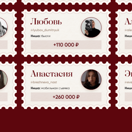
Авторская система Reels Brand, которую
на протяжении курса внедряют ученики
2. Упаковка 
отстройка о
Сформируете авто
позиционирование 
4. Форматы 