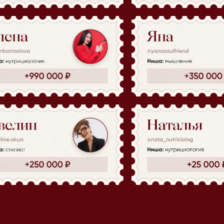
блога,
т конкурентов
ритетное
и упаковку блога
в рилс