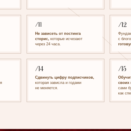
Сдвинуть цифру подписчиков,
Обучиться всему этом
которая зависла и годами
своих клиентов,
но при
не меняется.
сами будете работать за
как специалист.