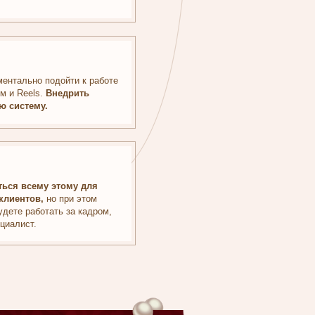
у для
 этом
 кадром,