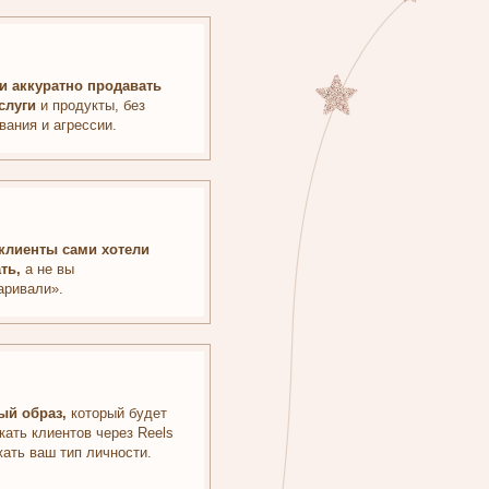
отели
й будет
ез Reels
ости.
 к работе
ить