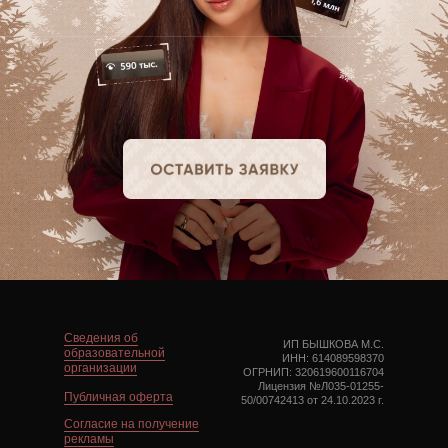
Сведения об
ИП БЫШКОВА М.С.
образовательной
ИНН: 614089598370
организации
ОГРНИП: 320619600116704
Лицензия №Л035-01255-
Публичная оферта
50/00742413 от 24.10.2023 г.
Cогласие на получение
рекламы