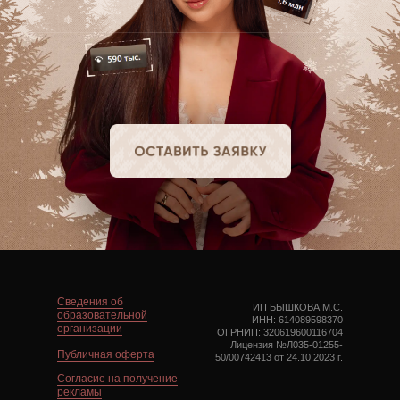
Сведения об
ИП БЫШКОВА М.С.
образовательной
ИНН: 614089598370
организации
ОГРНИП: 320619600116704
Лицензия №Л035-01255-
Публичная оферта
50/00742413 от 24.10.2023 г.
Cогласие на получение
рекламы