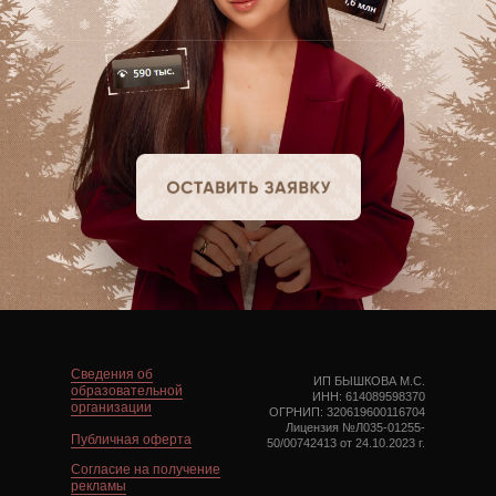
Сведения об
ИП БЫШКОВА М.С.
образовательной
ИНН: 614089598370
организации
ОГРНИП: 320619600116704
Лицензия №Л035-01255-
Публичная оферта
50/00742413 от 24.10.2023 г.
Cогласие на получение
рекламы