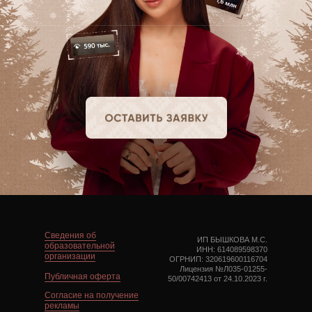
Сведения об
ИП БЫШКОВА М.С.
образовательной
ИНН: 614089598370
организации
ОГРНИП: 320619600116704
Лицензия №Л035-01255-
Публичная оферта
50/00742413 от 24.10.2023 г.
Cогласие на получение
рекламы